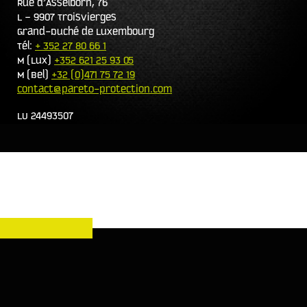
Rue d’Asselborn, 76
L – 9907 Troisvierges
Grand-Duché de Luxembourg
Tél:
+ 352 27 80 66 1
M (Lux)
+352 621 25 93 05
M (Bel)
+32 (0)471 75 72 19
contact@pareto-protection.com
LU 24493507