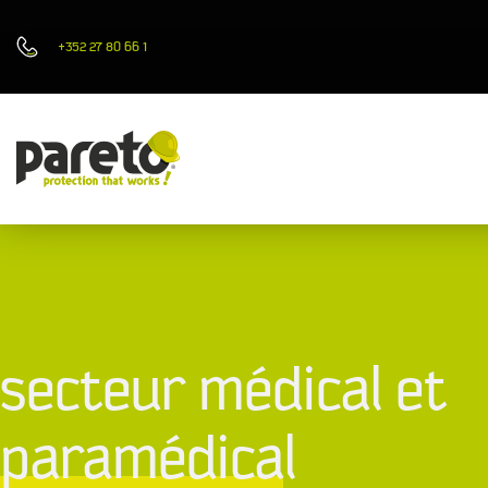
+352 27 80 66 1
Secteur médical et
paramédical