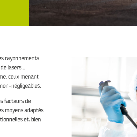
à des rayonnements
 de lasers…
erme, ceux menant
non-négligeables.
s facteurs de
 des moyens adaptés
ionnelles et, bien