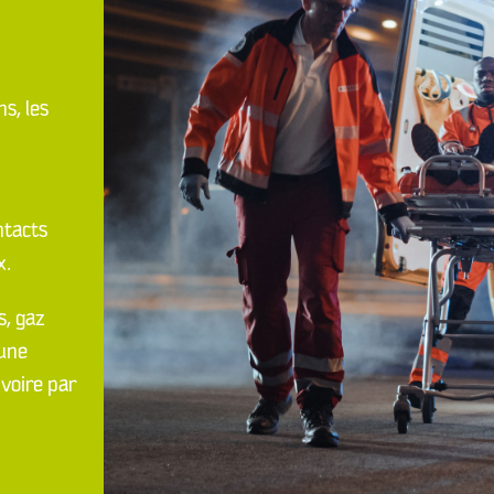
s, les
ntacts
x.
s, gaz
 une
 voire par