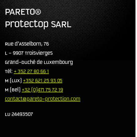
PARETO®
Protectop SARL
Rue d’Asselborn, 76
L – 9907 Troisvierges
Grand-Duché de Luxembourg
Tél:
+ 352 27 80 66 1
M (Lux)
+352 621 25 93 05
M (Bel)
+32 (0)471 75 72 19
contact@pareto-protection.com
LU 24493507