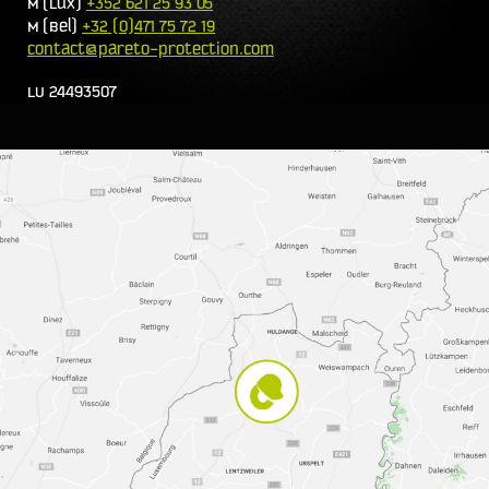
M (Lux)
+352 621 25 93 05
M (Bel)
+32 (0)471 75 72 19
contact@pareto-protection.com
LU 24493507