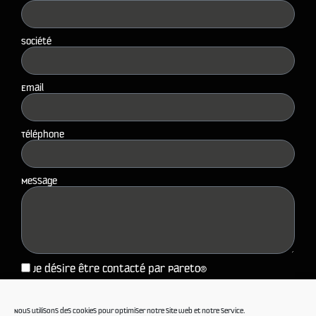
Société
Email
Téléphone
Message
Je désire être contacté par Pareto®
J’accepte les
termes et conditions
et la
politique de
confidentialité
de PARETO ®. Notamment, j’accepte que
Nous utilisons des cookies pour optimiser notre site web et notre service.